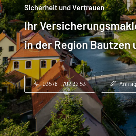
Sicherheit und Vertrauen
Sicherheit und Vertrauen
Sicherheit und Vertrauen
Ihr Ver­sicherungs­mak
Ihr Ver­sicherungs­mak
Ihr Ver­sicherungs­mak
in der Region Bautzen
in der Region Bautzen
in der Region Bautzen
03578 - 702 32 53
03578 - 702 32 53
03578 - 702 32 53
Anfra
Anfra
Anfra