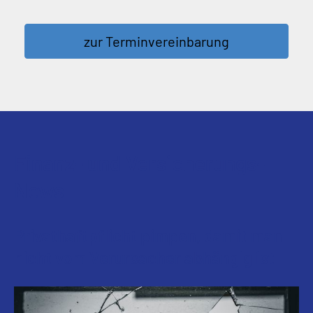
zur Terminvereinbarung
Finanz- und Versicherungs-
News
Privathaftpflicht pimpen, damit man
nicht vom Verursacher abhängig ist