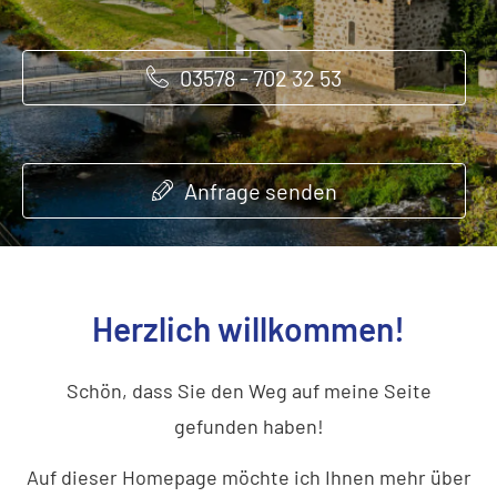
03578 - 702 32 53
03578 - 702 32 53
03578 - 702 32 53
Anfrage senden
Anfrage senden
Anfrage senden
Herzlich willkommen!
Schön, dass Sie den Weg auf meine Seite
gefunden haben!
Auf dieser Homepage möchte ich Ihnen mehr über