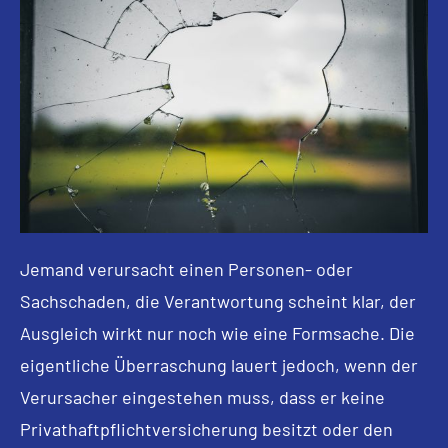
Jemand verursacht einen Per­sonen- oder
Sachschaden, die Verantwortung scheint klar, der
Ausgleich wirkt nur noch wie eine Formsache. Die
eigentliche Überraschung lauert jedoch, wenn der
Verursacher eingestehen muss, dass er keine
Privathaftpflichtversicherung besitzt oder den