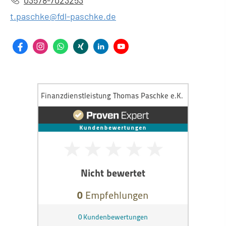
t.paschke@fdl-paschke.de