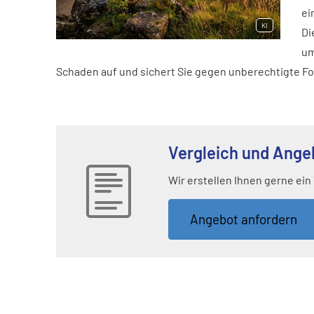
ei
KI
Di
um
Schaden auf und sichert Sie gegen unberechtigte F
Vergleich und Ange
Wir erstellen Ihnen gerne ein
An­ge­bot an­for­dern