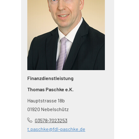
Finanzdienstleistung
Thomas Paschke e.K.
Hauptstrasse 18b
01920 Nebelschütz
03578-7023253
t.paschke@fdl-paschke.de