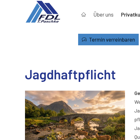
Über uns
Privatk
Termin verreinbaren
Jagdhaftpflicht
Ge
We
Ja
pf
Ja
Qu