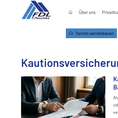
Über uns
Privatk
Termin verreinbaren
Kautionsversicheru
K
B
Al
od
ve