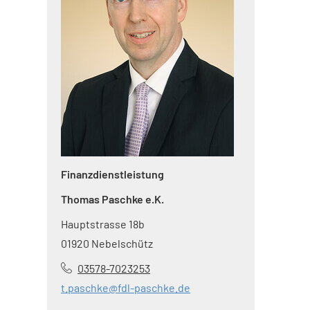
Finanzdienstleistung
Thomas Paschke e.K.
Hauptstrasse 18b
01920 Nebelschütz
03578-7023253
t.paschke@fdl-paschke.de