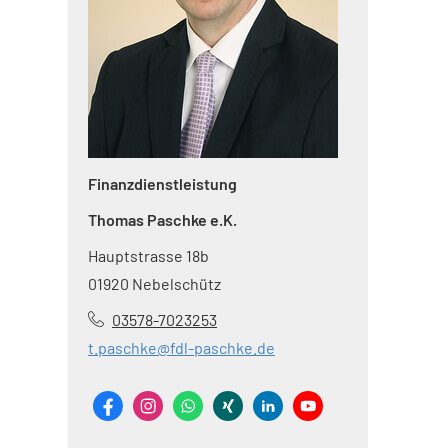
Finanzdienstleistung
Thomas Paschke e.K.
Hauptstrasse 18b
01920 Nebelschütz
03578-7023253
t.paschke@fdl-paschke.de