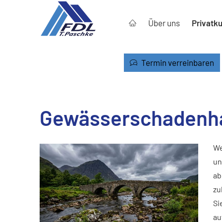
Über uns
Privatk
Termin verreinbaren
Gewässerschadenha
We
un
ab
zu
Si
au