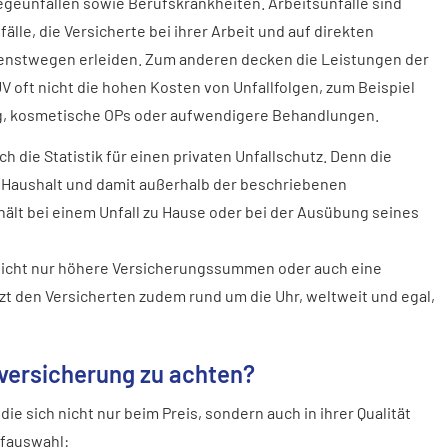
geunfällen sowie Berufskrankheiten. Arbeitsunfälle sind
fälle, die Versicherte bei ihrer Arbeit und auf direkten
enstwegen erleiden. Zum anderen decken die Leistungen der
V oft nicht die hohen Kosten von Unfallfolgen, zum Beispiel
, kosmetische OPs oder aufwendigere Behandlungen.
h die Statistik für einen privaten Unfallschutz. Denn die
im Haushalt und damit außerhalb der beschriebenen
hält bei einem Unfall zu Hause oder bei der Ausübung seines
nd nicht nur höhere Versicherungssummen oder auch eine
tzt den Versicherten zudem rund um die Uhr, weltweit und egal,
ver­si­che­rung zu achten?
, die sich nicht nur beim Preis, sondern auch in ihrer Qualität
ifauswahl: