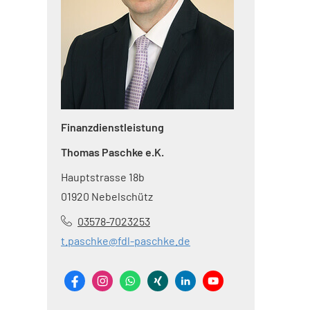
Finanzdienstleistung
Thomas Paschke e.K.
Hauptstrasse 18b
01920 Nebelschütz
03578-7023253
t.paschke@fdl-paschke.de