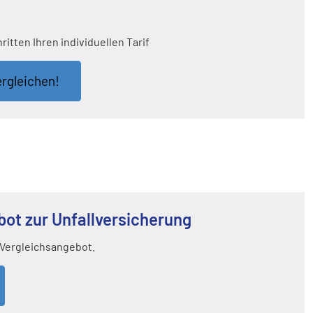
itten Ihren individuellen Tarif
r­gleichen!
t zur Unfall­ver­si­che­rung
 Vergleichsangebot.