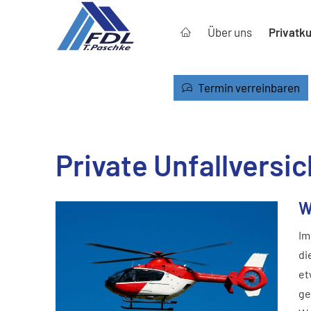
Über uns
Privatk
Termin verreinbaren
Private Unfall­ver­si­
W
Im
di
et
ge