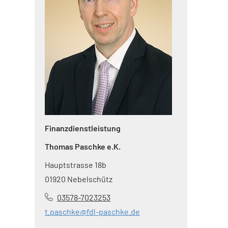
Finanzdienstleistung
Thomas Paschke e.K.
Hauptstrasse 18b
01920 Nebelschütz
03578-7023253
t.paschke@fdl-paschke.de