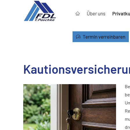
Über uns
Privatk
Termin verreinbaren
Kautionsversicheru
Be
be
Um
Re
mu
dr