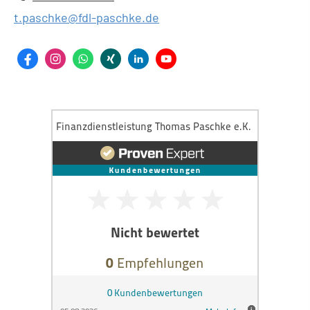
t.paschke@fdl-paschke.de