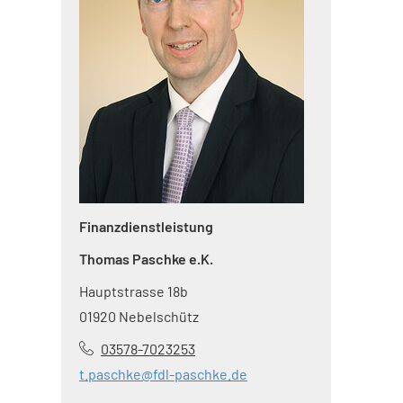
Finanzdienstleistung
Thomas Paschke e.K.
Hauptstrasse 18b
01920 Nebelschütz
03578-7023253
t.paschke@fdl-paschke.de