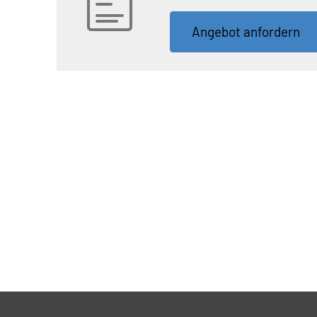
An­ge­bot an­for­dern