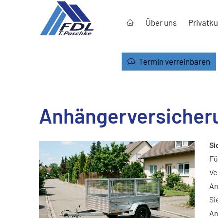
Über uns
Privatk
Termin verreinbaren
Anhängerversicher
Si
Fü
Ve
An
Si
An