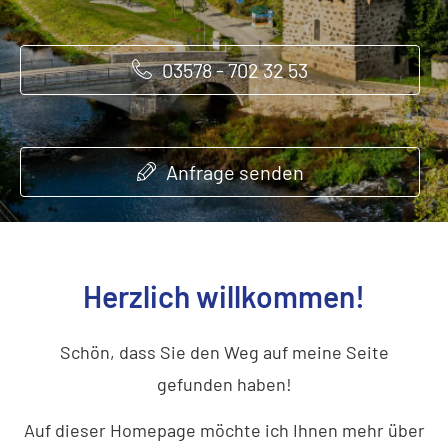
03578 - 702 32 53
03578 - 702 32 53
03578 - 702 32 53
Anfrage senden
Anfrage senden
Anfrage senden
Herzlich willkommen!
Schön, dass Sie den Weg auf meine Seite
gefunden haben!
Auf dieser Homepage möchte ich Ihnen mehr über