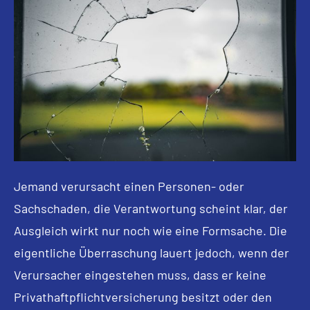
Jemand verursacht einen Per­sonen- oder
Sachschaden, die Verantwortung scheint klar, der
Ausgleich wirkt nur noch wie eine Formsache. Die
eigentliche Überraschung lauert jedoch, wenn der
Verursacher eingestehen muss, dass er keine
Privathaftpflichtversicherung besitzt oder den