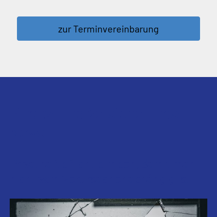
zur Terminvereinbarung
Finanz- und Versicherungs-
News
Privathaftpflicht pimpen, damit man
nicht vom Verursacher abhängig ist