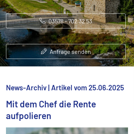
03578 - 702 32 53
03578 - 702 32 53
03578 - 702 32 53
Anfrage senden
Anfrage senden
Anfrage senden
News-Archiv | Artikel vom 25.06.2025
Mit dem Chef die Rente
aufpolieren