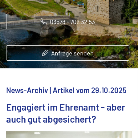
03578 - 702 32 53
03578 - 702 32 53
03578 - 702 32 53
Anfrage senden
Anfrage senden
Anfrage senden
News-Archiv | Artikel vom 29.10.2025
Engagiert im Ehrenamt - aber
auch gut abgesichert?