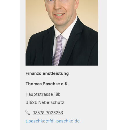
Finanzdienstleistung
Thomas Paschke e.K.
Hauptstrasse 18b
01920 Nebelschütz
03578-7023253
t.paschke@fdl-paschke.de